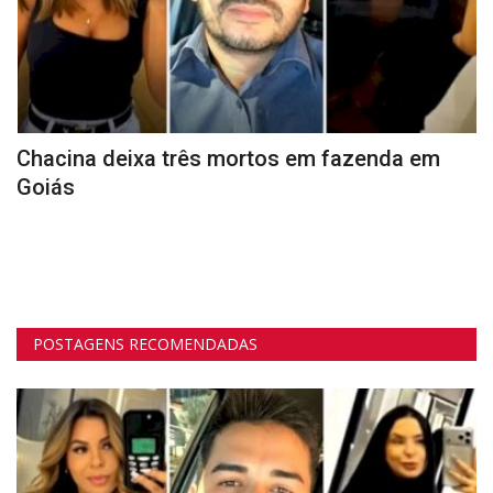
Chacina deixa três mortos em fazenda em
A
Goiás
p
Se
en
POSTAGENS RECOMENDADAS