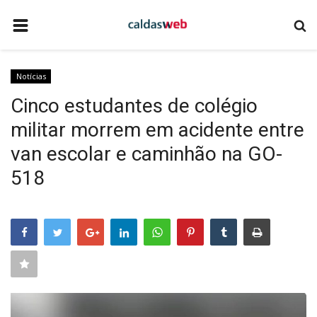
HOME
Notícias
NOTÍCIAS
Cinco estudantes de colégio
COMO ANUNCIAR
militar morrem em acidente entre
EMPRESAS DE TECNOLOGIA
van escolar e caminhão na GO-
SITE DE APOSTAS ESPORTIVAS
518
QUEM SOMOS
CALDAS NOVAS
CONTATO
EVENTOS
TECNOLOGIA