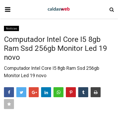
HOME
Notícias
NOTÍCIAS
Computador Intel Core I5 8gb
COMO ANUNCIAR
Ram Ssd 256gb Monitor Led 19
EMPRESAS DE TECNOLOGIA
novo
SITE DE APOSTAS ESPORTIVAS
Computador Intel Core I5 8gb Ram Ssd 256gb
QUEM SOMOS
Monitor Led 19 novo
CALDAS NOVAS
CONTATO
EVENTOS
TECNOLOGIA