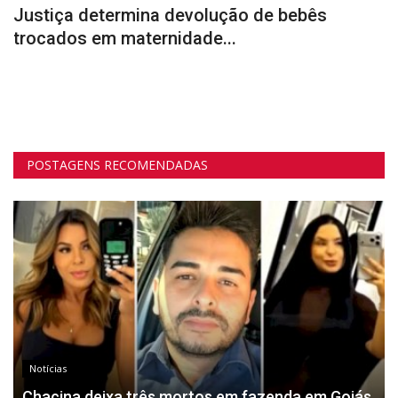
z
Justiça determina devolução de bebês
U
trocados em maternidade...
t
POSTAGENS RECOMENDADAS
Notícias
Chacina deixa três mortos em fazenda em Goiás