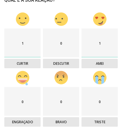
QUAL É A SUA REAÇÃO?
1
0
1
CURTIR
DESCUTIR
AMEI
0
0
0
ENGRAÇADO
BRAVO
TRISTE