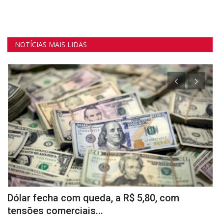
NOTÍCIAS MAIS LIDAS
Dólar fecha com queda, a R$ 5,80, com
H
tensões comerciais...
Co