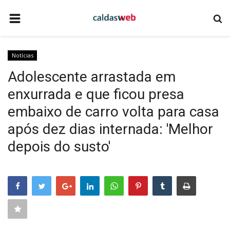
HOME
Notícias
NOTÍCIAS
Adolescente arrastada em
COMO ANUNCIAR
enxurrada e que ficou presa
EMPRESAS DE TECNOLOGIA
embaixo de carro volta para casa
SITE DE APOSTAS ESPORTIVAS
após dez dias internada: 'Melhor
QUEM SOMOS
depois do susto'
CALDAS NOVAS
CONTATO
EVENTOS
TECNOLOGIA